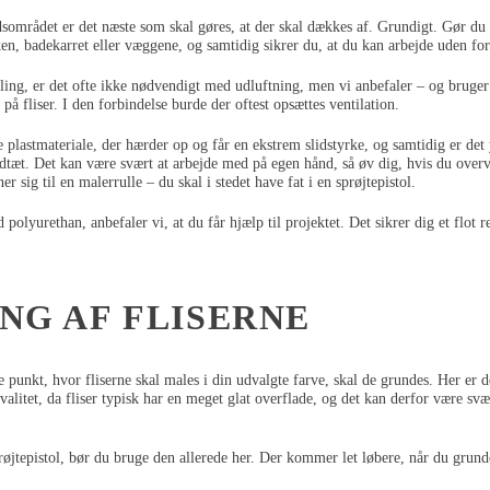
dsområdet er det næste som skal gøres, at der skal dækkes af. Grundigt. Gør du 
en, badekarret eller væggene, og samtidig sikrer du, at du kan arbejde uden fo
ling, er det ofte ikke nødvendigt med udluftning, men vi anbefaler – og bruger 
 på fliser. I den forbindelse burde der oftest opsættes ventilation.
e plastmateriale, der hærder op og får en ekstrem slidstyrke, og samtidig er det
tæt. Det kan være svært at arbejde med på egen hånd, så øv dig, hvis du overv
er sig til en malerrulle – du skal i stedet have fat i en sprøjtepistol.
polyurethan, anbefaler vi, at du får hjælp til projektet. Det sikrer dig et flot re
NG AF FLISERNE
te punkt, hvor fliserne skal males i din udvalgte farve, skal de grundes. Her er d
alitet, da fliser typisk har en meget glat overflade, og det kan derfor være svær
røjtepistol, bør du bruge den allerede her. Der kommer let løbere, når du grunde