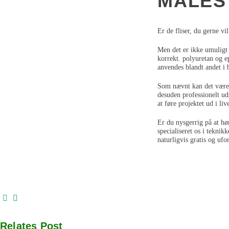
MALES
Er de fliser, du gerne vi
Men det er ikke umuligt 
korrekt. polyuretan og e
anvendes blandt andet i b
Som nævnt kan det være 
desuden professionelt uds
at føre projektet ud i live
Er du nysgerrig på at hø
specialiseret os i teknik
naturligvis gratis og ufo
Relates Post