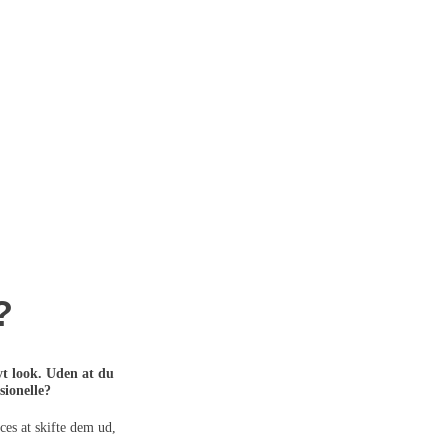
?
yt look. Uden at du
sionelle?
ces at skifte dem ud,