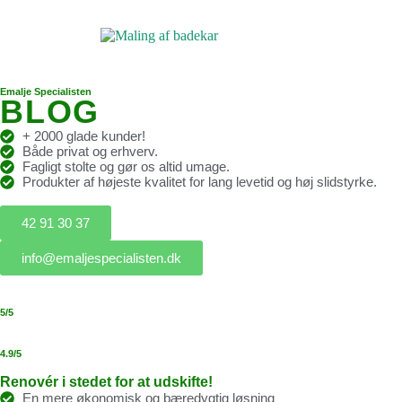
Emalje Specialisten
BLOG
+ 2000 glade kunder!
Både privat og erhverv.
Fagligt stolte og gør os altid umage.
Produkter af højeste kvalitet for lang levetid og høj slidstyrke.
42 91 30 37
info@emaljespecialisten.dk
5/5
4.9/5
Renovér i stedet for at udskifte!
En mere økonomisk og bæredygtig løsning