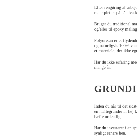
Efter rengøring af arbej
malerpletter på håndvask
Bruger du traditionel ma
og/eller til epoxy maling
Polyuretan er et flydend
og naturligvis 100% vand
et materiale, der ikke egn
Har du ikke erfaring med 
mange år.
GRUNDI
Inden du når til det sids
en hæftegrunder af høj kv
hæfte ordentligt.
Har du investeret i en sp
synligt senere hen.