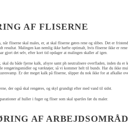
ING AF FLISERNE
, når fliserne skal males, er, at skal fliserne gøres rene og slibes. Det er friste
godt resultat. Malingen kan nemlig ikke hæfte optimalt, hvis fliserne ikke er ren
har gjort det selv, efter kort tid opdager at malingen skaller af igen.
, skal du både fjerne kalk, afsyre samt ph neutralisere overfladen, inden du er kl
le rengøringsmidler og værktøjer, så vi kommer helt til bunds. Har du ikke mul
uresvamp. Er der meget kalk på fliserne, slipper du nok ikke for at afkalke o
, der også skal rengøres, og skyl grundigt efter med vand til sidst.
rationer af huller i fuger og fliser som skal spartles før du maler.
RING AF ARBEJDSOMRÅ