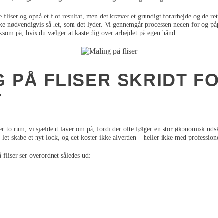
fliser og opnå et flot resultat, men det kræver et grundigt forarbejde og de ret
ikke nødvendigvis så let, som det lyder. Vi gennemgår processen neden for og p
som på, hvis du vælger at kaste dig over arbejdet på egen hånd.
 PÅ FLISER SKRIDT F
T
r to rum, vi sjældent laver om på, fordi der ofte følger en stor økonomisk ud
let skabe et nyt look, og det koster ikke alverden – heller ikke med professione
fliser ser overordnet således ud: