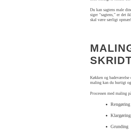
Du kan sagtens male dine 
siger “sagtens,” er det 
skal være særligt opmærk
MALING
SKRID
Køkken og badeværelse e
maling kan du hurtigt og 
Processen med maling på 
Rengøring
Klargøring
Grunding