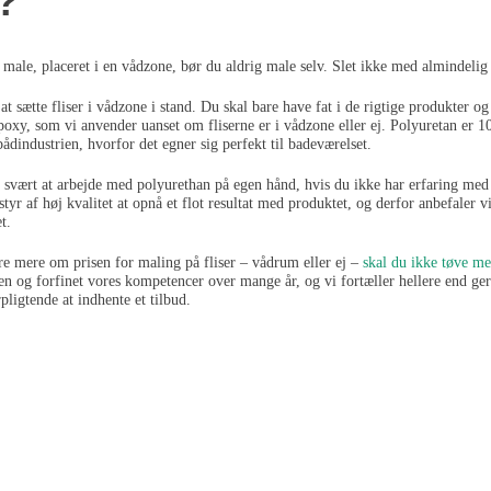
?
l male, placeret i en vådzone, bør du aldrig male selv. Slet ikke med almindelig
at sætte fliser i vådzone i stand. Du skal bare have fat i de rigtige produkter 
poxy, som vi anvender uanset om fliserne er i vådzone eller ej. Polyuretan er
ådindustrien, hvorfor det egner sig perfekt til badeværelset.
svært at arbejde med polyurethan på egen hånd, hvis du ikke har erfaring med 
tyr af høj kvalitet at opnå et flot resultat med produktet, og derfor anbefaler vi 
t.
re mere om prisen for maling på fliser – vådrum eller ej –
skal du ikke tøve me
ken og forfinet vores kompetencer over mange år, og vi fortæller hellere end ger
rpligtende at indhente et tilbud.