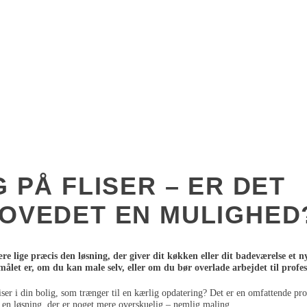
 PÅ FLISER – ER DET
OVEDET EN MULIGHED
re lige præcis den løsning, der giver dit køkken eller dit badeværelse et n
målet er, om du kan male selv, eller om du bør overlade arbejdet til profes
iser i din bolig, som trænger til en kærlig opdatering? Det er en omfattende pro
 en løsning, der er noget mere overskuelig – nemlig maling.