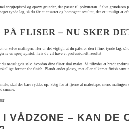
nel sprøjtepistol og epoxy grunder, der passer til polyuretan. Selve grunderen p
eget tynde lag, så du får et ensartet og homogent resultat, der er umuligt at ef
PÅ FLISER – NU SKER DE
n er selve malingen. Her er det vigtigt, at du påfører den i fine, tynde lag, så 
rne en sprøjtepistol, hvis du vil have et professionelt resultat.
u naturligvis selv, hvordan dine fliser skal males. Vi tilbyder et bredt spektru
skellige former for finish. Blandt andet glossy, mat eller silkemat finish samt
male, skal der bare ryddes op. Sørg for at fjerne al malertape, mens malingen s
det samme.
 I VÅDZONE – KAN DE