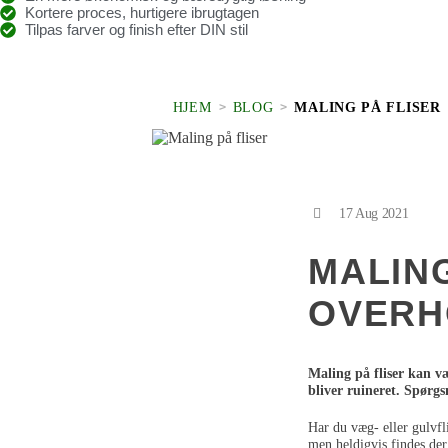
Kortere proces, hurtigere ibrugtagen
Tilpas farver og finish efter DIN stil
MALING PÅ FLISER
HJEM
BLOG
>
>
17 Aug 2021
MALING
OVERH
Maling på fliser kan væ
bliver ruineret. Spørgs
Har du væg- eller gulvfl
men heldigvis findes der