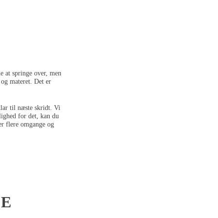
nde at springe over, men
e og materet. Det er
ar til næste skridt. Vi
ighed for det, kan du
ver flere omgange og
DE