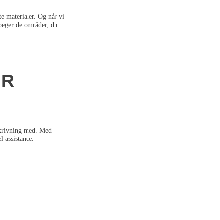
te materialer. Og når vi
åpeger de områder, du
OR
skrivning med. Med
l assistance.