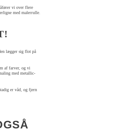
åfører vi over flere
terligne med malerrulle.
T!
den lægger sig flot på
m af farver, og vi
 maling med metallic-
tadig er våd, og fjern
 OGSÅ