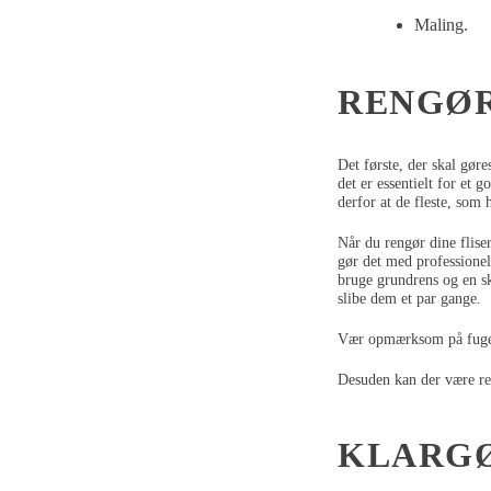
Maling.
RENGØR
Det første, der skal gøres
det er essentielt for et 
derfor at de fleste, som 
Når du rengør dine fliser
gør det med professionel
bruge grundrens og en sk
slibe dem et par gange.
Vær opmærksom på fugerne
Desuden kan der være repa
KLARGØ