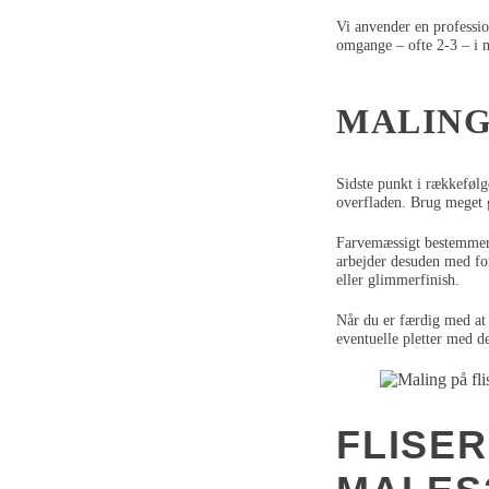
Vi anvender en professio
omgange – ofte 2-3 – i m
MALING 
Sidste punkt i rækkefølge
overfladen. Brug meget ge
Farvemæssigt bestemmer d
arbejder desuden med for
eller glimmerfinish.
Når du er færdig med at 
eventuelle pletter med 
FLISER