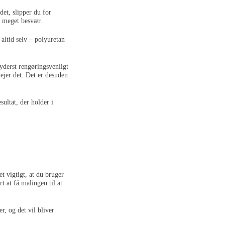
det, slipper du for
r meget besvær.
altid selv – polyuretan
 yderst rengøringsvenligt
ejer det. Det er desuden
sultat, der holder i
et vigtigt, at du bruger
t at få malingen til at
r, og det vil bliver