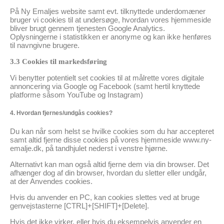
På Ny Emaljes website samt evt. tilknyttede underdomæner
bruger vi cookies til at undersøge, hvordan vores hjemmeside
bliver brugt gennem tjenesten Google Analytics.
Oplysningerne i statistikken er anonyme og kan ikke henføres
til navngivne brugere.
3.3 Cookies til markedsføring
Vi benytter potentielt set cookies til at målrette vores digitale
annoncering via Google og Facebook (samt hertil knyttede
platforme såsom YouTube og Instagram)
4. Hvordan fjernes/undgås cookies?
Du kan når som helst se hvilke cookies som du har accepteret
samt altid fjerne disse cookies på vores hjemmeside www.ny-
emalje.dk, på tandhjulet nederst i venstre hjørne.
Alternativt kan man også altid fjerne dem via din browser. Det
afhænger dog af din browser, hvordan du sletter eller undgår,
at der Anvendes cookies.
Hvis du anvender en PC, kan cookies slettes ved at bruge
genvejstasterne [CTRL]+[SHIFT]+[Delete].
Hvis det ikke virker, eller hvis du eksempelvis anvender en