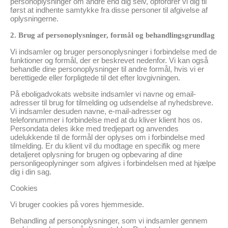
personoplysninger om andre end dig selv, opfordrer vi dig til
først at indhente samtykke fra disse personer til afgivelse af
oplysningerne.
2. Brug af personoplysninger, formål og behandlingsgrundlag
Vi indsamler og bruger personoplysninger i forbindelse med de
funktioner og formål, der er beskrevet nedenfor. Vi kan også
behandle dine personoplysninger til andre formål, hvis vi er
berettigede eller forpligtede til det efter lovgivningen.
På eboligadvokats website indsamler vi navne og email-
adresser til brug for tilmelding og udsendelse af nyhedsbreve.
Vi indsamler desuden navne, e-mail-adresser og
telefonnummer i forbindelse med at du kliver klient hos os.
Persondata deles ikke med tredjepart og anvendes
udelukkende til de formål der oplyses om i forbindelse med
tilmelding. Er du klient vil du modtage en specifik og mere
detaljeret oplysning for brugen og opbevaring af dine
personligeoplyninger som afgives i forbindelsen med at hjælpe
dig i din sag.
Cookies
Vi bruger cookies på vores hjemmeside.
Behandling af personoplysninger, som vi indsamler gennem