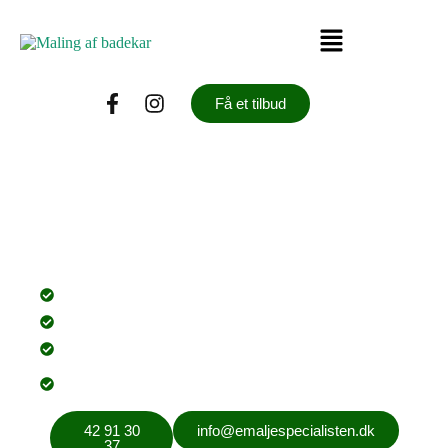
Få et tilbud
Emalje Specialisten
PRIVATLIVS- OG
COOKIEPOLITIK
+ 2000 glade kunder!
Både privat og erhverv.
Fagligt stolte og gør os altid umage.
Produkter af højeste kvalitet for lang levetid og høj
slidstyrke.
42 91 30
info@emaljespecialisten.dk
37