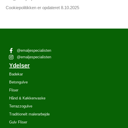
Cookiepolitikken er opdateret 8.10.2025
@emaljespecialisten
@emaljespecialisten
Ydelser
Badekar
Betongulve
Fliser
Hånd & Køkkenvaske
Terrazzogulve
Traditionelt malerarbejde
Gulv Fliser