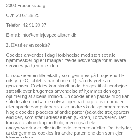
2000 Frederiksberg
Cvr: 29 67 38 29
Telefon: 42 91 30 37
E-mail: info@emlajespecialisten.dk
2. Hvad er en cookie?
Cookies anvendes i dag i forbindelse med stort set alle
hjemmesider og er i mange tilfælde nødvendige for at levere
services på hjemmesiden.
En cookie er en lille tekstfil, som gemmes på brugerens IT-
udstyr (PC, tablet, smartphone e.l.), så udstyret kan
genkendes. Cookies kan blandt andet bruges til at udarbejde
statistik over brugernes anvendelse af hjemmesiden og til
optimering af sidens indhold. En cookie er en passiv fil og kan
således ikke indsamle oplysninger fra brugerens computer
eller sprede computervirus eller andre skadelige programmer.
Nogle cookies placeres af andre parter (såkaldte tredjeparter)
end den, som står i adresselinjen (URL’en) i browseren. Det
kan være almindeligt indhold, men også f.eks.
analyseværktøjer eller indlejrede kommentarfelter. Det betyder,
at der gemmes cookies fra andre parter, end den som ejer