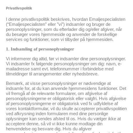
Privatlivspolitik
I denne privatlivspolitik beskrives, hvordan Emaljespecialisten
(“Emaljespecialisten” eller ”vi”) indsamler og bruger de
personoplysninger, som du efterlader dig og/eller afgiver, når
du besøger vores hjemmeside og anvender de forskellige
services og funktioner, som vi tilbyder på hjemmesiden.
1. Indsamling af personoplysninger
Vi informerer dig altid, før vi indsamler dine personoplysninger.
Vi indsamler fx følgende personoplysninger om dig: navn, e-
mailadresse samt evt. telefonnummer i forbindelse med
tilmeldinger til arrangementer eller nyhedsbreve.
Bemærk, at visse personoplysninger er nødvendige at
indsamle for, at du kan anvende hjemmesidens funktioner. Det
vil fremgå af de relevante formularer, om afgivelse af
personoplysningerne er obligatorisk eller valgfri. Hvis afgivelse
af personoplysningerne er obligatorisk ved fx udfyldelse af
vores kontaktformular, vil du skulle accepterer privatlivspolitien
ved afkrysning inden formularen med dine personlige
oplysninger kan sendes afsted til os. Hvis du vælger ikke at
acceptere denne, så vil vi ikke kunne modtage din
henvendelse og besvare dig. Hvis du afgiver